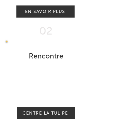
EN SAVOIR PLUS
02
Rencontre
Sur l’ensemble du territoire,
différentes antennes régionales
proposent des activités de rencontre
pour personnes atteintes et leurs
proches
CENTRE LA TULIPE