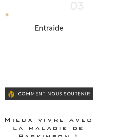
03
Entraide
Pour soutenir les familles et agir
de façon concrète contre la
maladie de Parkinson, nous
proposons différentes façons de
contribuer à notre cause
commune.
COMMENT NOUS SOUTENIR
Mieux vivre avec
la maladie de
Parkinson !