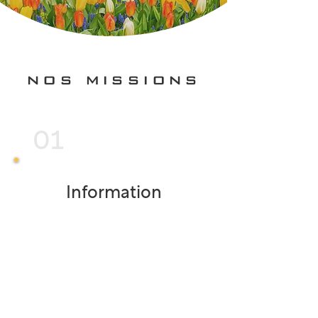
NOS MISSIONS
01
Information
Nous accompagnons les
parkinsoniens et les proches
aidants à mieux comprendre la vie
avec la maladie, la maladie et les
traitements possibles
(médicamenteux et non-
médicamenteux, alternatifs,
rééducatifs).