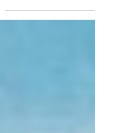
Avec 𝐏𝐚𝐫𝐤𝐢𝐧𝐬𝐨𝐧𝐀𝐬𝐬𝐢𝐬𝐭, nous proposons un
accompagnement personnalisé, adapté à vos
besoins et à ceux de vos proches. Notre
accompagnement se déroule en 4 étapes
simples : Prise de contact (par téléphone ou e-
mail) Premier entretien pour clarifier vos
besoins et définir ensemble vos objectifs.
Planification de l'aide afin de mettre en place un
accompagnement adapté à votre situation.
Adaptation régulière de l'accompagnement
selon l'évolution de vos besoins. P