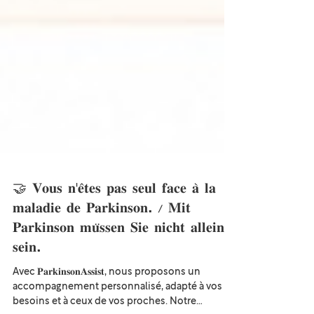
🤝 𝐕𝐨𝐮𝐬 𝐧'𝐞̂𝐭𝐞𝐬 𝐩𝐚𝐬 𝐬𝐞𝐮𝐥 𝐟𝐚𝐜𝐞 𝐚̀ 𝐥𝐚
𝐦𝐚𝐥𝐚𝐝𝐢𝐞 𝐝𝐞 𝐏𝐚𝐫𝐤𝐢𝐧𝐬𝐨𝐧. / 𝐌𝐢𝐭
𝐏𝐚𝐫𝐤𝐢𝐧𝐬𝐨𝐧 𝐦𝐮̈𝐬𝐬𝐞𝐧 𝐒𝐢𝐞 𝐧𝐢𝐜𝐡𝐭 𝐚𝐥𝐥𝐞𝐢𝐧
𝐬𝐞𝐢𝐧.