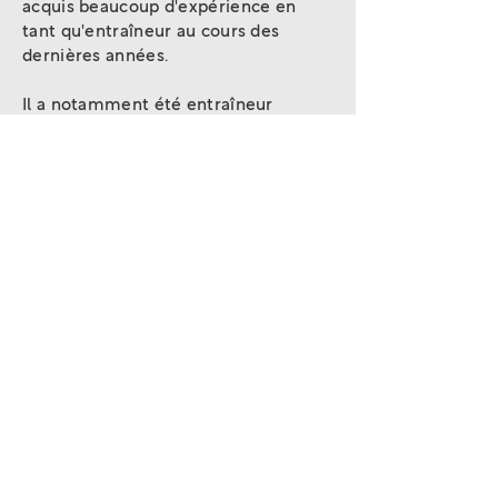
acquis beaucoup d'expérience en
tant qu'entraîneur au cours des
dernières années.
Il a notamment été entraîneur
national des jeunes de l'Association
luxembourgeoise de tennis de table.
Il aime travailler avec différentes
méthodes, s'intéresse à l'innovation
dans le sport et donne toujours la
priorité au plaisir et au
développement.
Mirko Habel, Licence B en tant
qu'entraîneur de tennis de table et
licence A en tant qu'entraîneur de
force et de condition physique.
Entraîneur et superviseur à temps
plein au club de tennis de table de
Recken.