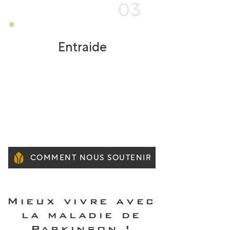
03
Entraide
Pour soutenir les familles et agir
de façon concrète contre la
maladie de Parkinson, nous
proposons différentes façons de
contribuer à notre cause
commune.
COMMENT NOUS SOUTENIR
Mieux vivre avec
la maladie de
Parkinson !