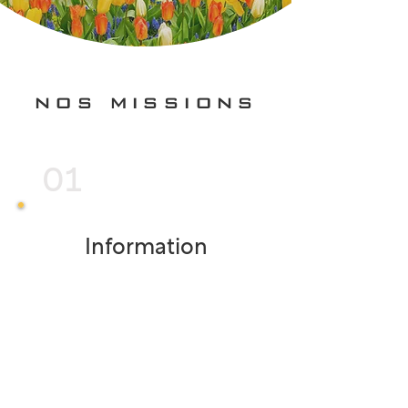
NOS MISSIONS
01
Information
Nous accompagnons les
parkinsoniens et les proches
aidants à mieux comprendre la vie
avec la maladie, la maladie et les
traitements possibles
(médicamenteux et non-
médicamenteux, alternatifs,
rééducatifs).