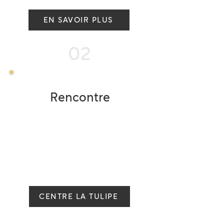
EN SAVOIR PLUS
02
Rencontre
Sur l’ensemble du territoire,
différentes antennes régionales
proposent des activités de rencontre
pour personnes atteintes et leurs
proches
CENTRE LA TULIPE