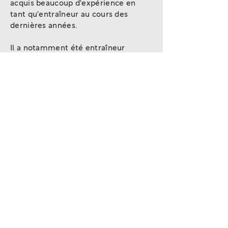
acquis beaucoup d'expérience en
tant qu'entraîneur au cours des
dernières années.
Il a notamment été entraîneur
national des jeunes de l'Association
luxembourgeoise de tennis de table.
Il aime travailler avec différentes
méthodes, s'intéresse à l'innovation
dans le sport et donne toujours la
priorité au plaisir et au
développement.
Mirko Habel, Licence B en tant
qu'entraîneur de tennis de table et
licence A en tant qu'entraîneur de
force et de condition physique.
Entraîneur et superviseur à temps
plein au club de tennis de table de
Recken.