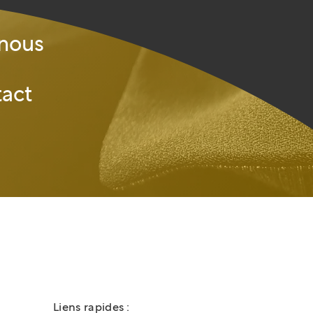
-nous
tact
Liens rapides :