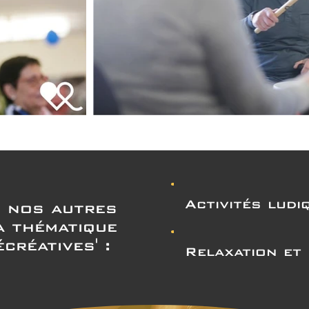
Activités ludi
 nos autres
a thématique
écréatives' :
Relaxation et 