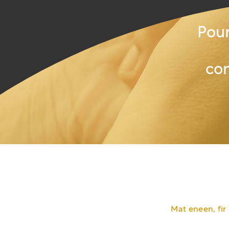
Pour
com
Mat eneen, fir