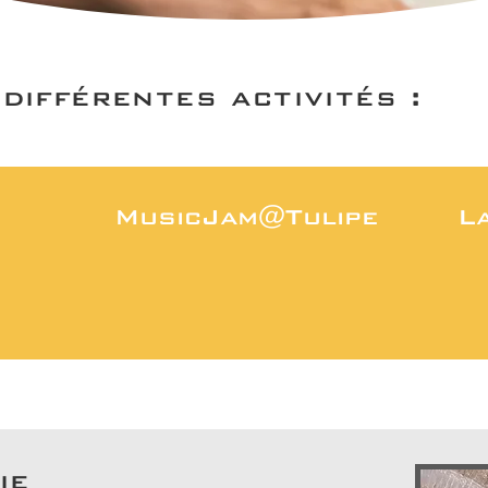
ifférentes activités :
MusicJam@Tulipe
L
ie