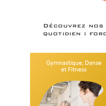
Découvrez nos 
quotidien : for
Gymnastique, Danse
et Fitness