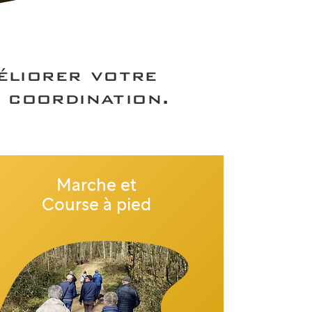
éliorer votre
t coordination.
Marche et
Course à pied