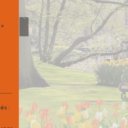
"
és :